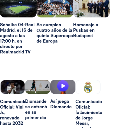
Schalke 04-Real
Se cumplen
Homenaje a
Madrid, el 16 de
cuatro años de la
Puskas en
agosto a las
quinta Supercopa
Budapest
17:00 h, en
de Europa
directo por
Realmadrid TV
Diomande
Así juega
Comunicado
Comunicado
se entrenó
Diomande
Oficial: Vini
Oficial:
en su
Jr.,
fallecimiento
primer día
renovado
de Jorge
hasta 2032
Messi,