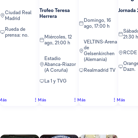
Trofeo Teresa
Jornada 
Ciudad Real
Herrera
Madrid
domingo, 16
ago, 17:00 h
Rueda de
sábado, 22 ago,
prensa: no.
miércoles, 12
21:30 
VELTINS-Arena
ago, 21:00 h
de
RCDE
Gelsenkirchen
Estadio
(Alemania)
Orange TV y
Abanca-Riazor
Dazn.
(A Coruña)
Realmadrid TV
La 1 y TVG
Más
Más
Más
Más