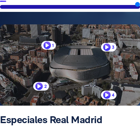
1
3
2
4
Especiales Real Madrid