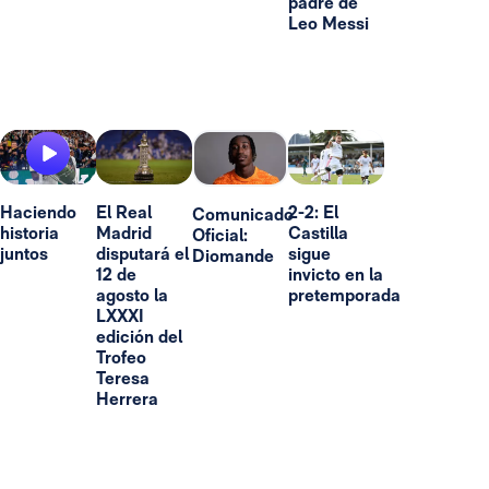
padre de
Leo Messi
Haciendo
El Real
2-2: El
Comunicado
historia
Madrid
Castilla
Oficial:
juntos
disputará el
sigue
Diomande
12 de
invicto en la
agosto la
pretemporada
LXXXI
edición del
Trofeo
Teresa
Herrera