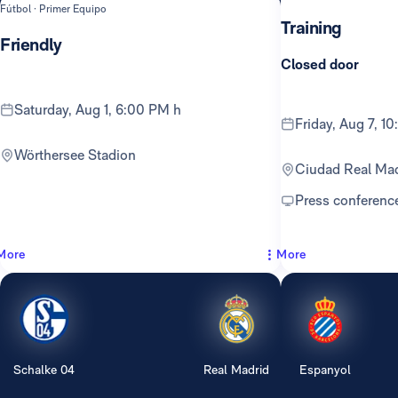
Fútbol · Primer Equipo
Training
Friendly
Closed door
Saturday, Aug 1, 6:00 PM h
Friday, Aug 7, 
Wörthersee Stadion
Ciudad Real Ma
Press conferenc
More
More
Schalke 04
Real Madrid
Espanyol