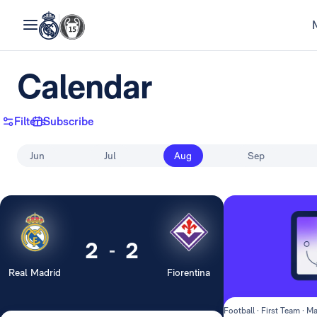
Calendar
Filters
Subscribe
Jun
Jul
Aug
Sep
2
2
-
Real Madrid
Fiorentina
Football · First Team · Ma