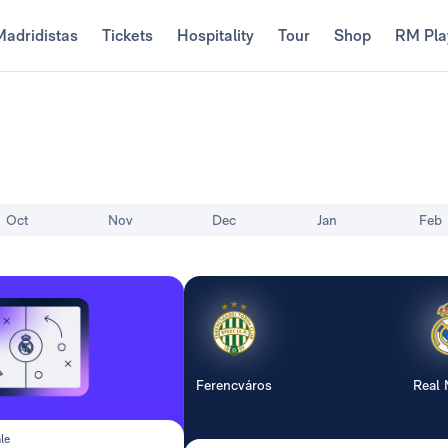
Madridistas
Tickets
Hospitality
Tour
Shop
RM Pla
Oct
Nov
Dec
Jan
Feb
Ferencváros
Real 
le