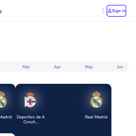
y
Sign in
Mar
Apr
May
Jun
Madrid
Deportivo de A
Real Madrid
Coruñ...