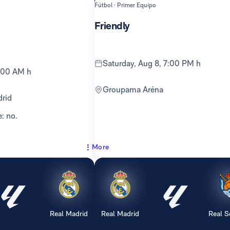
Fútbol · Primer Equipo
Friendly
Saturday, Aug 8, 7:00 PM h
10:00 AM h
Groupama Aréna
drid
e: no.
More
Real Madrid
Real Madrid
Real S