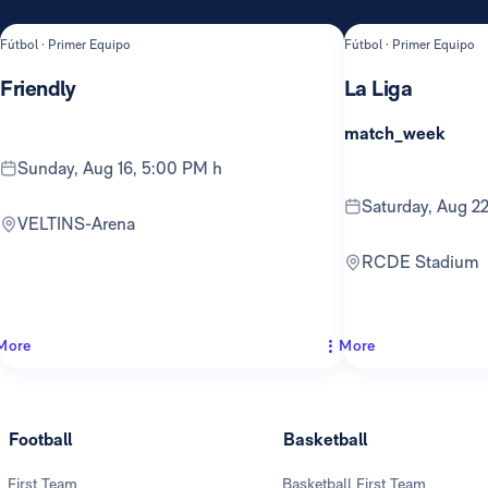
Fútbol · Primer Equipo
Fútbol · Primer Equipo
Friendly
La Liga
match_week
Sunday, Aug 16, 5:00 PM h
Saturday, Aug 2
VELTINS-Arena
RCDE Stadium
More
More
Football
Basketball
First Team
Basketball First Team