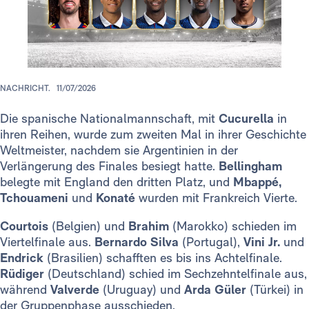
NACHRICHT.
11/07/2026
Die spanische Nationalmannschaft, mit
Cucurella
in
ihren Reihen, wurde zum zweiten Mal in ihrer Geschichte
Weltmeister, nachdem sie Argentinien in der
Verlängerung des Finales besiegt hatte.
Bellingham
belegte mit England den dritten Platz, und
Mbappé,
Tchouameni
und
Konaté
wurden mit Frankreich Vierte.
Courtois
(Belgien) und
Brahim
(Marokko) schieden im
Viertelfinale aus.
Bernardo Silva
(Portugal),
Vini Jr.
und
Endrick
(Brasilien) schafften es bis ins Achtelfinale.
Rüdiger
(Deutschland) schied im Sechzehntelfinale aus,
während
Valverde
(Uruguay) und
Arda Güler
(Türkei) in
der Gruppenphase ausschieden.