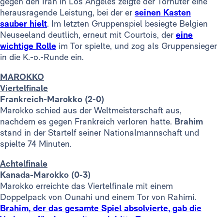
gegen den Iran in Los Angeles zeigte der Torhüter eine
herausragende Leistung, bei der er
seinen Kasten
sauber hielt
. Im letzten Gruppenspiel besiegte Belgien
Neuseeland deutlich, erneut mit Courtois, der
eine
wichtige Rolle
im Tor spielte, und zog als Gruppensieger
in die K.-o.-Runde ein.
MAROKKO
Viertelfinale
Frankreich-Marokko (2-0)
Marokko schied aus der Weltmeisterschaft aus,
nachdem es gegen Frankreich verloren hatte.
Brahim
stand in der Startelf seiner Nationalmannschaft und
spielte 74 Minuten.
Achtelfinale
Kanada-Marokko (0-3)
Marokko erreichte das Viertelfinale mit einem
Doppelpack von Ounahi und einem Tor von Rahimi.
Brahim, der das gesamte Spiel absolvierte, gab die