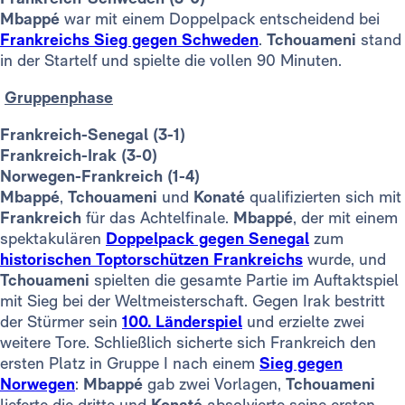
Mbappé
war mit einem Doppelpack entscheidend bei
Frankreichs Sieg gegen Schweden
.
Tchouameni
stand
in der Startelf und spielte die vollen 90 Minuten.
Gruppenphase
Frankreich-Senegal (3-1)
Frankreich-Irak (3-0)
Norwegen-Frankreich (1-4)
Mbappé
,
Tchouameni
und
Konaté
qualifizierten sich mit
Frankreich
für das Achtelfinale.
Mbappé
, der mit einem
spektakulären
Doppelpack gegen Senegal
zum
historischen Toptorschützen Frankreichs
wurde, und
Tchouameni
spielten die gesamte Partie im Auftaktspiel
mit Sieg bei der Weltmeisterschaft. Gegen Irak bestritt
der Stürmer sein
100. Länderspiel
und erzielte zwei
weitere Tore. Schließlich sicherte sich Frankreich den
ersten Platz in Gruppe I nach einem
Sieg gegen
Norwegen
:
Mbappé
gab zwei Vorlagen,
Tchouameni
lieferte die dritte und
Konaté
absolvierte seine ersten