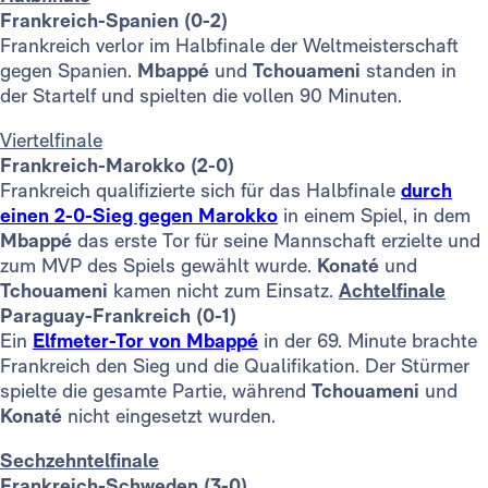
Frankreich-Spanien (0-2)
Frankreich verlor im Halbfinale der Weltmeisterschaft
gegen Spanien.
Mbappé
und
Tchouameni
standen in
der Startelf und spielten die vollen 90 Minuten.
Viertelfinale
Frankreich-Marokko (2-0)
Frankreich qualifizierte sich für das Halbfinale
durch
einen 2-0-Sieg gegen Marokko
in einem Spiel, in dem
Mbappé
das erste Tor für seine Mannschaft erzielte und
zum MVP des Spiels gewählt wurde.
Konaté
und
Tchouameni
kamen nicht zum Einsatz.
Achtelfinale
Paraguay-Frankreich (0-1)
Ein
Elfmeter-Tor von Mbappé
in der 69. Minute brachte
Frankreich den Sieg und die Qualifikation. Der Stürmer
spielte die gesamte Partie, während
Tchouameni
und
Konaté
nicht eingesetzt wurden.
Sechzehntelfinale
Frankreich-Schweden (3-0)