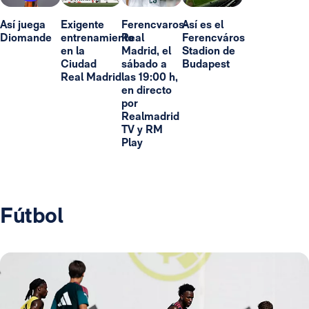
Así juega
Exigente
Ferencvaros-
Así es el
Diomande
entrenamiento
Real
Ferencváros
en la
Madrid, el
Stadion de
Ciudad
sábado a
Budapest
Real Madrid
las 19:00 h,
en directo
por
Realmadrid
TV y RM
Play
Fútbol