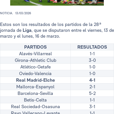
NOTICIA.
13/03/2026
Estos son los resultados de los partidos de la 28ª
jornada de
Liga
, que se disputaron entre el viernes, 13 de
marzo y el lunes, 16 de marzo.
PARTIDOS
RESULTADOS
Alavés-Villarreal
1-1
Girona-Athletic Club
3-0
Atlético-Getafe
1-0
Oviedo-Valencia
1-0
Real Madrid-Elche
4-1
Mallorca-Espanyol
2-1
Barcelona-Sevilla
5-2
Betis-Celta
1-1
Real Sociedad-Osasuna
3-1
Rayo Vallecano-Levante
1-1