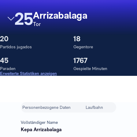
25
Arrizabalaga
Tor
20
18
Partidos jugados
Gegentore
45
1767
Paraden
Gespielte Minuten
Erweiterte Statistiken anzeigen
Personenbezogene Daten
Laufbahn
Vollständiger Name
Kepa Arrizabalaga