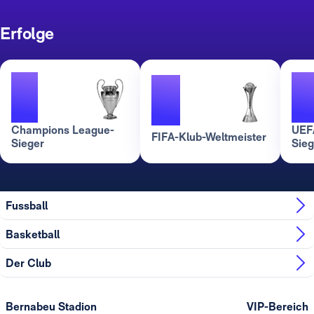
Erfolge
2
3
Champions League-
UEF
FIFA-Klub-Weltmeister
Sieger
Sieg
Fussball
Basketball
Der Club
Bernabeu Stadion
VIP-Bereich