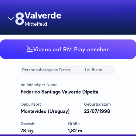
8
Valverde
Mittelfeld
Videos auf RM Play ansehen
Personenbezogene Daten
Laufbahn
Vollständiger Name
Federico Santiago Valverde Dipetta
Geburtsort
Geburtsdatum
Montevideo (Uruguay)
22/07/1998
Gewicht
Größe
78 kg.
1,82 m.