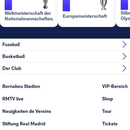
1
Silb
Weltmeisterschaft der
Europameisterschaft
Oly
Nationalmannschaften
in T
Fussball
Basketball
Der Club
Bernabeu Stadion
VIP-Bereich
RMTV live
Shop
Neuigkeiten de Vereins
Tour
Stiftung Real Madrid
Tickets