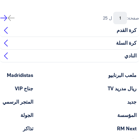
صفحة:
ل 25
كرة القدم
كرة السلة
النادي
ملعب البرنابيو
Madridistas
ريال مدريد TV
جناح VIP
جديد
المتجر الرسمي
المؤسسة
الجولة
RM Next
تذاكر