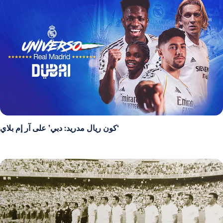
‘كون ريال مدريد: دبي’ على آر إم بلاي