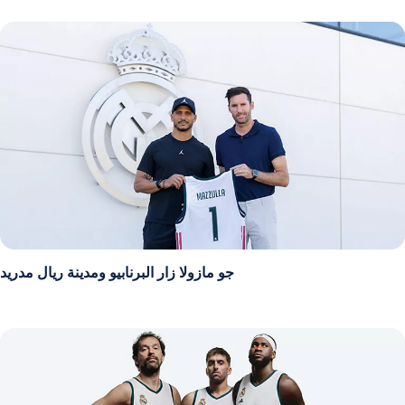
جو مازولا زار البرنابيو ومدينة ريال مدريد