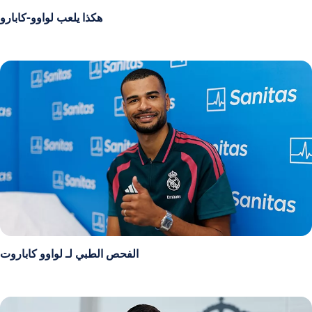
هكذا يلعب لواوو-كابارو
الفحص الطبي لـ لواوو كاباروت