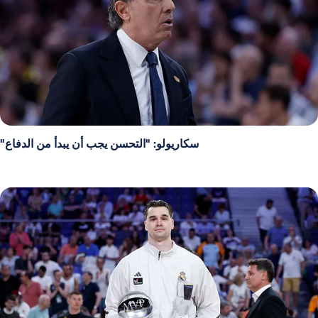
سكاريولو: "التحسن يجب أن يبدأ من الدفاع"