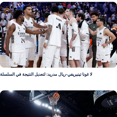
لا غونا تينيريفي-ريال مدريد: لتعديل النتيجة في السلسلة