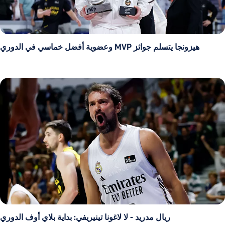
هيزونجا يتسلم جوائز MVP وعضوية أفضل خماسي في الدوري
ريال مدريد - لا لاغونا تينيريفي: بداية بلاي أوف الدوري