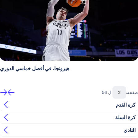
هيزونجا، في أفضل خماسي الدوري
صفحة:
ل 56
كرة القدم
كرة السلة
النادي