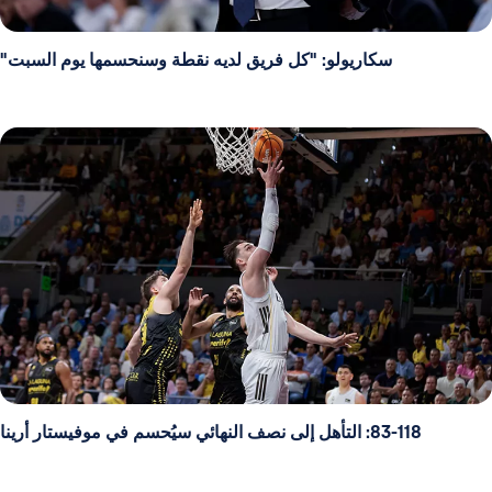
سكاريولو: "كل فريق لديه نقطة وسنحسمها يوم السبت"
83-118: التأهل إلى نصف النهائي سيُحسم في موفيستار أرينا