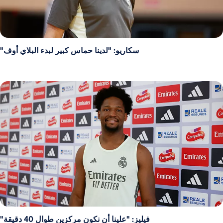
سكاريو: "لدينا حماس كبير لبدء البلاي أوف"
فيليز: "علينا أن نكون مركزين طوال 40 دقيقة"