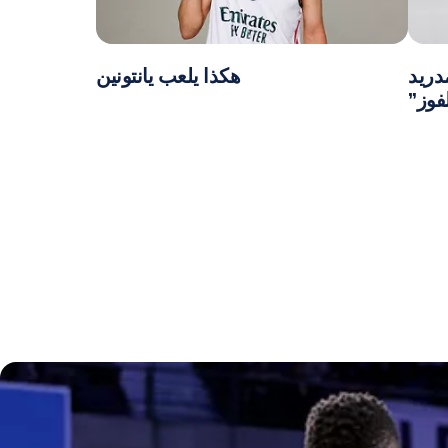
دريد
هكذا يلعب يانتونين
فوز”