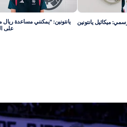
يانتونين: “يمكنني مساعدة ريال م
سمي: ميكائيل يانتونين
على ال