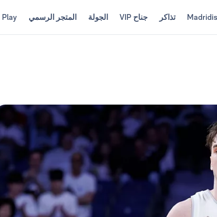
Madridi
تذاكر
جناح VIP
الجولة
المتجر الرسمي
 Play