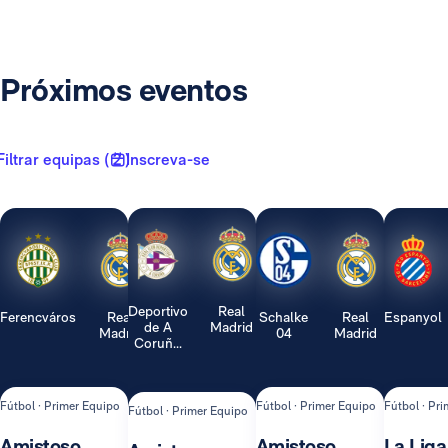
Próximos eventos
Filtrar equipas ( 2 )
Inscreva-se
Deportivo
Real
Ferencváros
Real
Schalke
Real
Espanyol
de A
Madrid
Madrid
04
Madrid
Coruñ...
Fútbol · Primer Equipo
Fútbol · Primer Equipo
Fútbol · Pr
Fútbol · Primer Equipo
Amistoso
Amistoso
La Liga