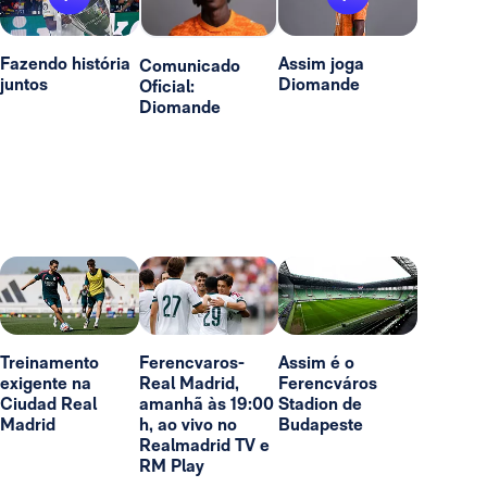
Fazendo história
Assim joga
Comunicado
juntos
Diomande
Oficial:
Diomande
Treinamento
Ferencvaros-
Assim é o
exigente na
Real Madrid,
Ferencváros
Ciudad Real
amanhã às 19:00
Stadion de
Madrid
h, ao vivo no
Budapeste
Realmadrid TV e
RM Play