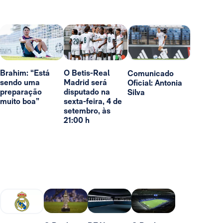
Brahim: “Está
O Betis-Real
Comunicado
sendo uma
Madrid será
Oficial: Antonia
preparação
disputado na
Silva
muito boa”
sexta-feira, 4 de
setembro, às
21:00 h