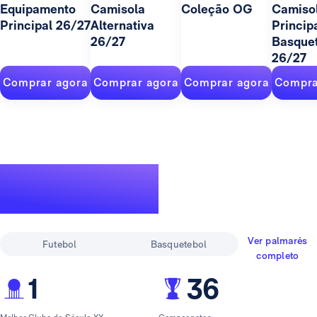
Equipamento
Camisola
Coleção OG
Camiso
Principal 26/27
Alternativa
Princip
26/27
Basque
26/27
Comprar agora
Comprar agora
Comprar agora
Compra
Um palmarés
lendário
Ver palmarés
Futebol
Basquetebol
completo
1
36