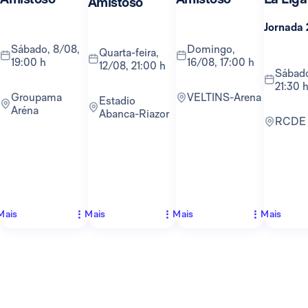
Amistoso
Jornada 
sábado, 8/08,
domingo,
quarta-feira,
19:00 h
16/08, 17:00 h
12/08, 21:00 h
sábado, 22/08,
21:30 
Groupama
VELTINS-Arena
Estadio
Aréna
Abanca-Riazor
RCDE
Mais
Mais
Mais
Mais