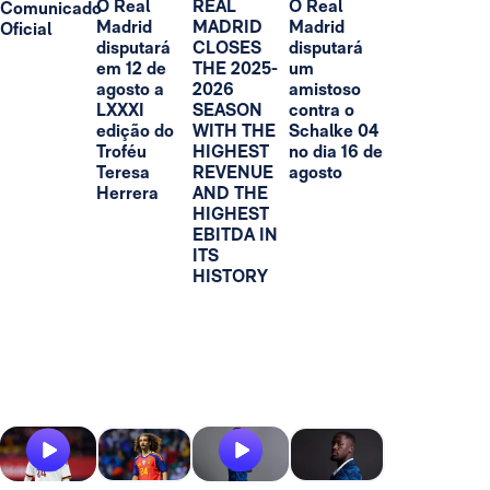
O Real
REAL
O Real
Comunicado
Madrid
MADRID
Madrid
Oficial
disputará
CLOSES
disputará
em 12 de
THE 2025-
um
agosto a
2026
amistoso
LXXXI
SEASON
contra o
edição do
WITH THE
Schalke 04
Troféu
HIGHEST
no dia 16 de
Teresa
REVENUE
agosto
Herrera
AND THE
HIGHEST
EBITDA IN
ITS
HISTORY