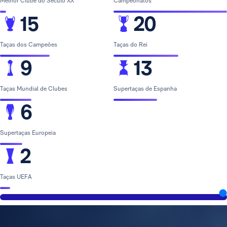
Melhor Clube do Século XX
Campeonatos
15
20
Taças dos Campeões
Taças do Rei
9
13
Taças Mundial de Clubes
Supertaças de Espanha
6
Supertaças Europeia
2
Taças UEFA