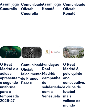
Assim joga
Assim joga
Comunicado
Comunicado
Cucurella
Konaté
Oficial:
Oficial:
Cucurella
Konaté
O Real
Fundação
O Real
Comunicado
Madrid e a
Real
Madrid é,
Oficial:
adidas
Madrid:
pelo quinto
falecimento
apresentam
campanha
ano
de Franco
o segundo
de
consecutivo,
Baresi
uniforme
solidariedade
o clube de
para a
com a
futebol
temporada
Venezuela
mais
2026-27
valioso do
mundo