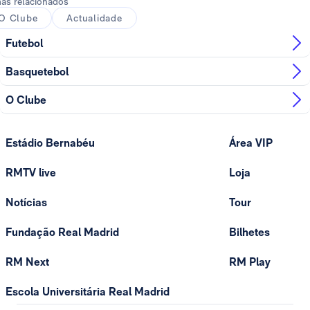
as relacionados
O Clube
Actualidade
Futebol
Basquetebol
O Clube
Estádio Bernabéu
Área VIP
RMTV live
Loja
Notícias
Tour
Fundação Real Madrid
Bilhetes
RM Next
RM Play
Escola Universitária Real Madrid