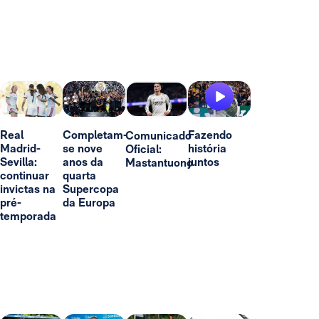
Real
Completam-
Fazendo
Comunicado
Madrid-
se nove
história
Oficial:
Sevilla:
anos da
juntos
Mastantuono
continuar
quarta
invictas na
Supercopa
pré-
da Europa
temporada