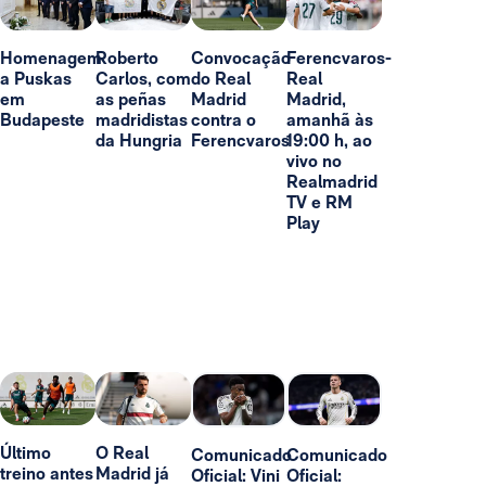
Homenagem
Roberto
Convocação
Ferencvaros-
a Puskas
Carlos, com
do Real
Real
em
as peñas
Madrid
Madrid,
Budapeste
madridistas
contra o
amanhã às
da Hungria
Ferencvaros
19:00 h, ao
vivo no
Realmadrid
TV e RM
Play
Último
O Real
Comunicado
Comunicado
treino antes
Madrid já
Oficial: Vini
Oficial: