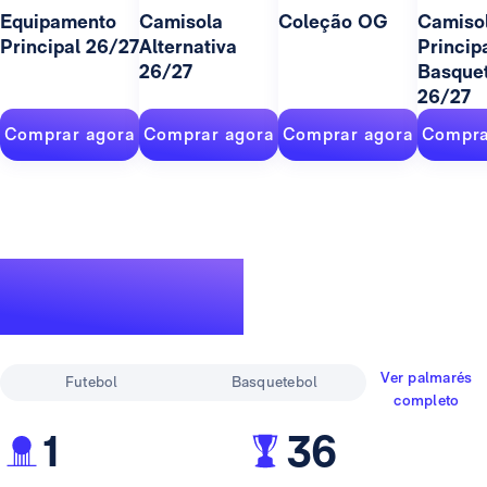
Equipamento
Camisola
Coleção OG
Camiso
Principal 26/27
Alternativa
Princip
26/27
Basque
26/27
Comprar agora
Comprar agora
Comprar agora
Compra
Um palmarés
lendário
Ver palmarés
Futebol
Basquetebol
completo
1
36