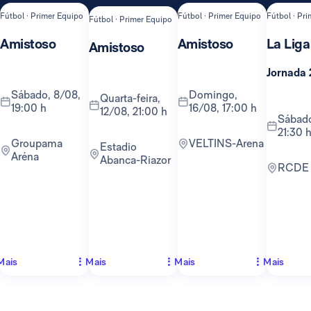
Fútbol · Primer Equipo
Fútbol · Primer Equipo
Fútbol · Pr
Fútbol · Primer Equipo
Amistoso
Amistoso
La Liga
Amistoso
Jornada 
sábado, 8/08,
domingo,
quarta-feira,
19:00 h
16/08, 17:00 h
12/08, 21:00 h
sábado, 22/08,
21:30 
Groupama
VELTINS-Arena
Estadio
Aréna
Abanca-Riazor
RCDE
Mais
Mais
Mais
Mais