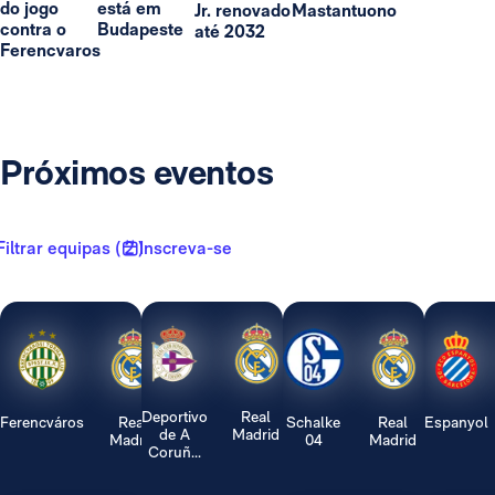
do jogo
está em
Jr. renovado
Mastantuono
contra o
Budapeste
até 2032
Ferencvaros
Próximos eventos
Filtrar equipas ( 2 )
Inscreva-se
Deportivo
Real
Ferencváros
Real
Schalke
Real
Espanyol
de A
Madrid
Madrid
04
Madrid
Coruñ...