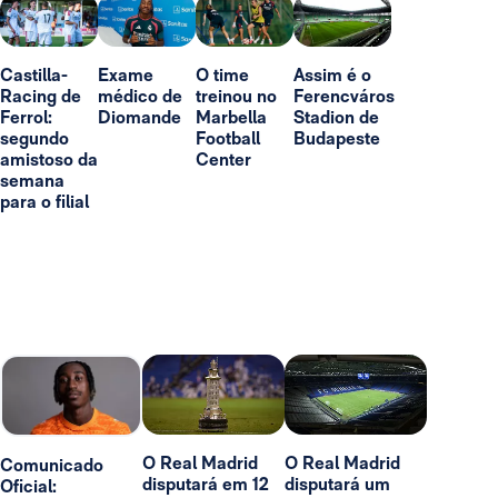
Castilla-
Exame
O time
Assim é o
Racing de
médico de
treinou no
Ferencváros
Ferrol:
Diomande
Marbella
Stadion de
segundo
Football
Budapeste
amistoso da
Center
semana
para o filial
O Real Madrid
O Real Madrid
Comunicado
disputará em 12
disputará um
Oficial: