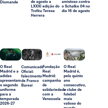
de agosto a
amistoso contra
Diomande
LXXXI edição do
o Schalke 04 no
Troféu Teresa
dia 16 de agosto
Herrera
O Real
Fundação
O Real
Comunicado
Madrid e a
Real
Madrid é,
Oficial:
adidas
Madrid:
pelo quinto
falecimento
apresentam
campanha
ano
de Franco
o segundo
de
consecutivo,
Baresi
uniforme
solidariedade
o clube de
para a
com a
futebol
temporada
Venezuela
mais
2026-27
valioso do
mundo