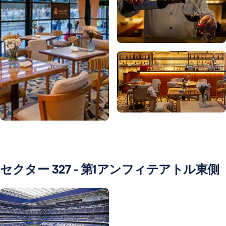
写真：Real Madrid
写真：Real Madrid
写真：Real Madrid
セクター 327 - 第1アンフィテアトル東側