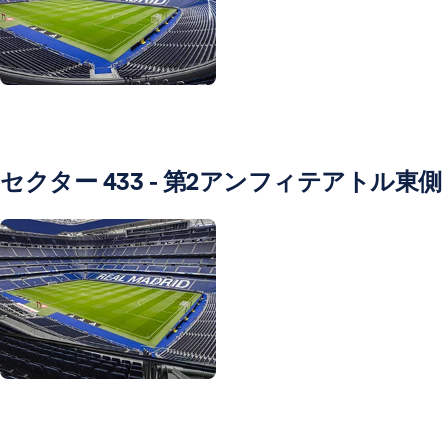
写真：Real Madrid
セクター 433 - 第2アンフィテアトル東側
写真：Real Madrid