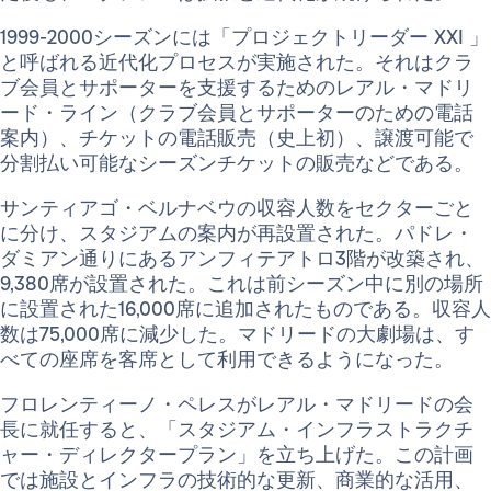
1999-2000シーズンには「プロジェクトリーダー XXI 」
と呼ばれる近代化プロセスが実施された。それはクラ
ブ会員とサポーターを支援するためのレアル・マドリ
ード・ライン（クラブ会員とサポーターのための電話
案内）、チケットの電話販売（史上初）、譲渡可能で
分割払い可能なシーズンチケットの販売などである。
サンティアゴ・ベルナベウの収容人数をセクターごと
に分け、スタジアムの案内が再設置された。パドレ・
ダミアン通りにあるアンフィテアトロ3階が改築され、
9,380席が設置された。これは前シーズン中に別の場所
に設置された16,000席に追加されたものである。収容人
数は75,000席に減少した。マドリードの大劇場は、す
べての座席を客席として利用できるようになった。
フロレンティーノ・ペレスがレアル・マドリードの会
長に就任すると、「スタジアム・インフラストラクチ
ャー・ディレクタープラン」を立ち上げた。この計画
では施設とインフラの技術的な更新、商業的な活用、