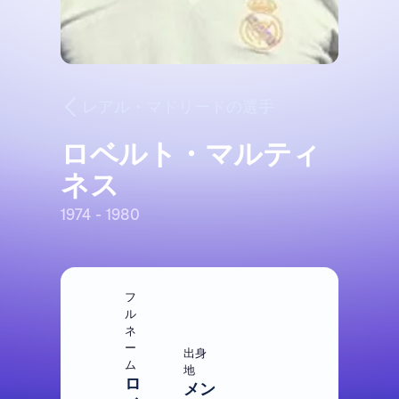
レアル・マドリードの選手
ロベルト・マルティ
ネス
1974 - 1980
フ
ル
ネ
ー
出身
ム
地
ロ
メン