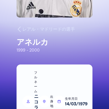
レアル・マドリードの選手
アネルカ
1999 - 2000
フ
ル
ネ
ー
ム
ニ
出
生年月日
コ
身
14/03/1979
地
ラ