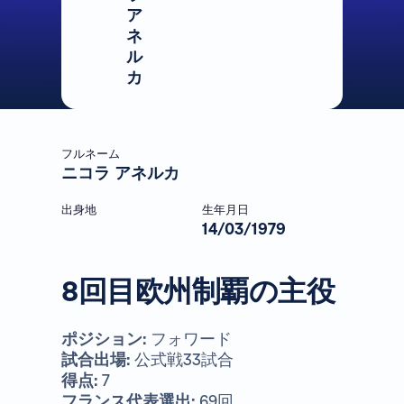
ア
ネ
ル
カ
フルネーム
ニコラ アネルカ
出身地
生年月日
14/03/1979
8回目欧州制覇の主役
ポジション:
フォワード
試合出場:
公式戦33試合
得点:
7
フランス代表選出:
69回