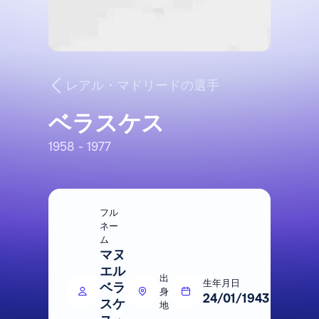
レアル・マドリードの選手
ベラスケス
1958 - 1977
フル
ネー
ム
マヌ
エル
出
生年月日
ベラ
身
24/01/1943
スケ
地