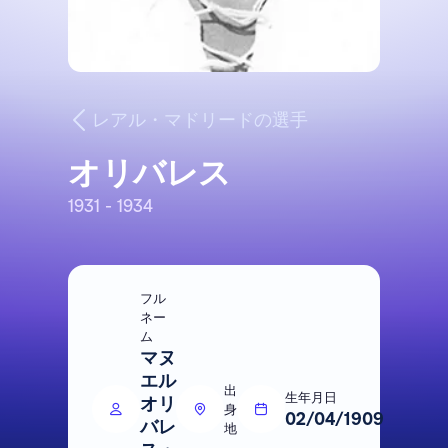
レアル・マドリードの選手
オリバレス
1931 - 1934
フル
ネー
ム
マヌ
エル
出
生年月日
オリ
身
02/04/1909
バレ
地