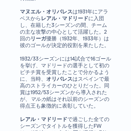
マヌエル・オリバレス
は1931年にアラ
ベスから
レアル・マドリード
に入団
し、在籍した3シーズンの間、チーム
の主な攻撃の中心として活躍した。2
回の
リーガ
優勝（1932年、1933年）は
彼のゴールが決定的役割を果たした。
1932/33シーズンには14試合で16ゴール
を挙げ、マドリードの選手として初の
ピチチ賞を受賞したことで分かるよう
に、当時、
オリバレス
はスペインで最
高のストライカーのひとりだった。同
賞は1952/53シーズンから導入された
が、
マルカ
紙はそれ以前のシーズンの
得点王も象徴的に表彰していた。
レアル・マドリード
で過ごした全ての
シーズンでタイトルを獲得したFW