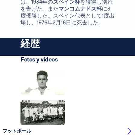
は、1934年の
スペイン杯
を獲得し別れ
を告げた。また
マンコムナドス杯
に3
度優勝した。スペイン代表として1度出
場し、1976年2月16日に死去した。
経歴
Fotos y vídeos
写真：Real Madrid
写真：Real Madrid
写真：Real Madrid
写真：Real Madrid
フットボール