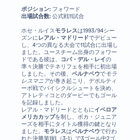
ポジション:
フォワード
出場試合数:
公式戦11試合
ホセ・ルイス
モラレス
は1993/94シー
ズンに
レアル・マドリード
でデビュー
し、4つの異なる大会で11試合に出場し
ました。ユースチーム出身のフォワー
ドである彼は、
コパ・デル・レイ
の
準々決勝でテネリフェを相手に初出場
しました。その後、
ベルナベウ
で
モラ
レスマニア
が巻き起こり、デポルティ
ーボ戦でバイシクルシュートを決め、
アトレティコとのダービーでもゴール
を記録しました。
レアル・マドリードとともに
イベロア
メリカカップ
を制し、ボカ・ジュニア
ーズを相手にタイトル獲得の鍵となり
ました。
モラレス
は
ベルナベウ
で行わ
れた決勝第1戦（3-1）で3ゴール中2ゴ