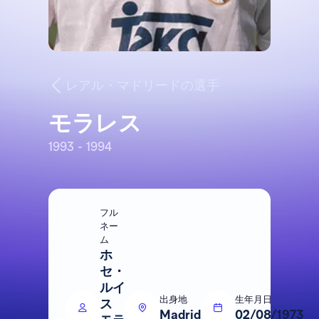
レアル・マドリードの選手
モラレス
1993 - 1994
フル
ネー
ム
ホ
セ・
ルイ
出身地
生年月日
ス
Madrid
02/08/1973