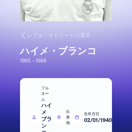
レアル・マドリードの選手
ハイメ・ブランコ
1965 - 1968
フル
ネー
ム
ハイ
メ
出
生年月日
身
ブラ
02/01/1940
地
ン