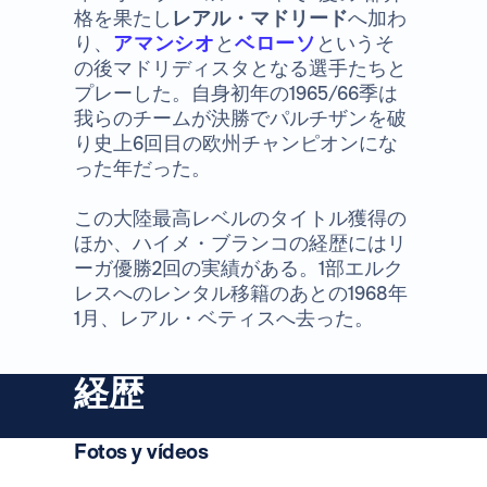
格を果たし
レアル・マドリード
へ加わ
り、
アマンシオ
と
ベローソ
というそ
の後マドリディスタとなる選手たちと
プレーした。自身初年の1965/66季は
我らのチームが決勝でパルチザンを破
り史上6回目の欧州チャンピオンにな
った年だった。
この大陸最高レベルのタイトル獲得の
ほか、ハイメ・ブランコの経歴にはリ
ーガ優勝2回の実績がある。1部エルク
レスへのレンタル移籍のあとの1968年
1月、レアル・ベティスへ去った。
経歴
Fotos y vídeos