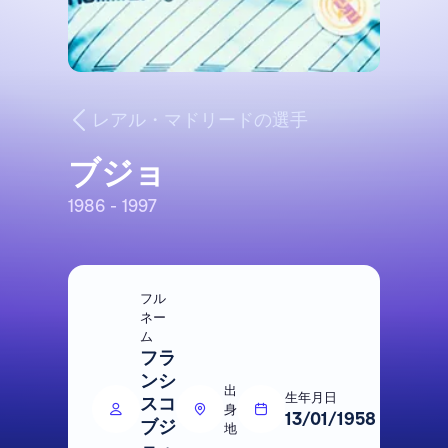
レアル・マドリードの選手
ブジョ
1986 - 1997
フル
ネー
ム
フラ
ンシ
出
生年月日
スコ
身
13/01/1958
ブジ
地