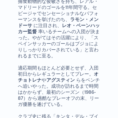
捕食動物的な俊敏さを持ち、レアル・
マドリードのゴールを11年間守る。セ
ビージャでセンセーショナルなパフォ
ーマンスを挙げたのち、
ラモン・メン
ドーサ
に注目され、
レオ・ベーンハッ
カー監督
率いるチームへの入団が決ま
った。やがてはその活躍により、「ス
ペインサッカーのゴールはブジョによ
りしっかりカバーされている」と言わ
れるまでに至る。
適応期間もほとんど必要とせず、入団
初日からレギュラーとしてプレー。
オ
チョトレナ
や
アグスティン
らをベンチ
へ追いやった。成功が訪れるまで時間
はかからず、最初のシーズン（1986-
87）から過酷なプレーオフの末、リー
ガ優勝を遂げている。
クラブ史に残る「キンタ・デル・ブイ