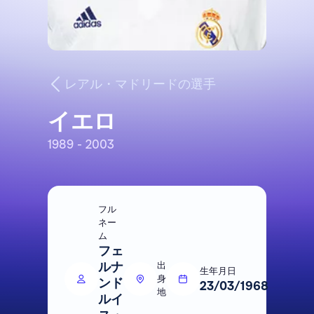
レアル・マドリードの選手
イエロ
1989 - 2003
フル
ネー
ム
フェ
ルナ
出
生年月日
身
ンド
23/03/1968
地
ルイ