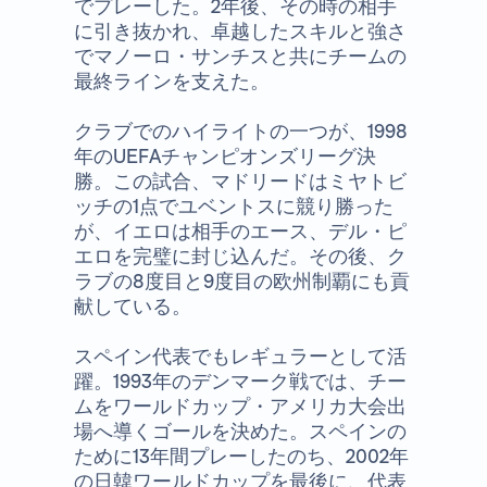
でプレーした。2年後、その時の相手
に引き抜かれ、卓越したスキルと強さ
でマノーロ・サンチスと共にチームの
最終ラインを支えた。
クラブでのハイライトの一つが、1998
年のUEFAチャンピオンズリーグ決
勝。この試合、マドリードはミヤトビ
ッチの1点でユベントスに競り勝った
が、イエロは相手のエース、デル・ピ
エロを完璧に封じ込んだ。その後、ク
ラブの8度目と9度目の欧州制覇にも貢
献している。
スペイン代表でもレギュラーとして活
躍。1993年のデンマーク戦では、チー
ムをワールドカップ・アメリカ大会出
場へ導くゴールを決めた。スペインの
ために13年間プレーしたのち、2002年
の日韓ワールドカップを最後に、代表