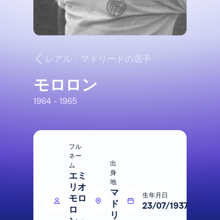
レアル・マドリードの選手
モロロン
1964 - 1965
フル
ネー
出
ム
身
エミ
地
リオ
マ
生年月日
モロ
ド
23/07/1937
ロ
リ