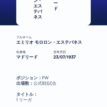
ン・
ー
エス
ド
テバ
ネス
フルネーム
エミリオ モロロン・エステバネス
出身地
生年月日
マドリード
23/07/1937
ポジション：
FW
出場数：
公式戦1試合
タイトル：
1 リーガ