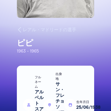
レアル・マドリードの選手
ピピ
1963 - 1965
出身
フル
地
ネー
サ
ム
ン・
アル
フレ
ベル
チョ
生年月日
ト
ソ
25/06/1938
スア