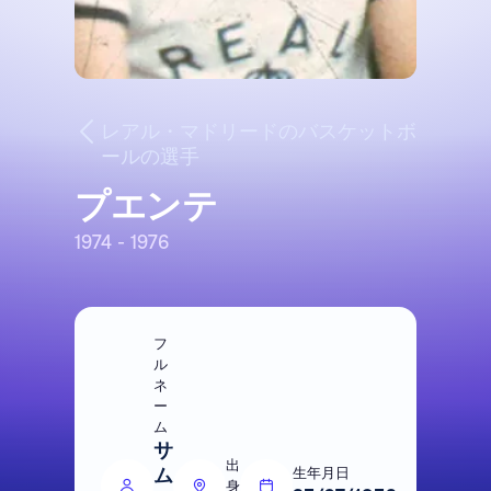
レアル・マドリードのバスケットボ
ールの選手
プエンテ
1974 - 1976
フ
ル
ネ
ー
ム
サ
出
ム
生年月日
身