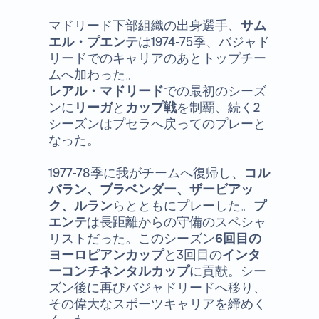
マドリード下部組織の出身選手、
サム
エル・プエンテ
は1974-75季、バジャド
リードでのキャリアのあとトップチー
ムへ加わった。
レアル・マドリード
での最初のシーズ
ンに
リーガ
と
カップ戦
を制覇、続く2
シーズンはプセラへ戻ってのプレーと
なった。
1977-78季に我がチームへ復帰し、
コル
バラン、ブラベンダー、ザービアッ
ク、ルラン
らとともにプレーした。
プ
エンテ
は長距離からの守備のスペシャ
リストだった。このシーズン
6回目の
ヨーロピアンカップ
と3回目の
インタ
ーコンチネンタルカップ
に貢献。シー
ズン後に再びバジャドリードへ移り、
その偉大なスポーツキャリアを締めく