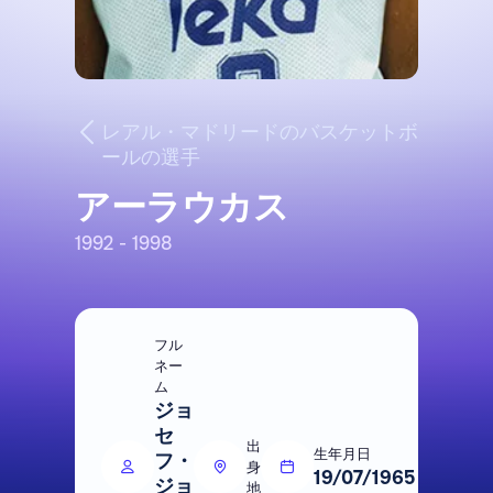
レアル・マドリードのバスケットボ
ールの選手
アーラウカス
1992 - 1998
フル
ネー
ム
ジョ
セ
出
生年月日
フ・
身
19/07/1965
ジョ
地