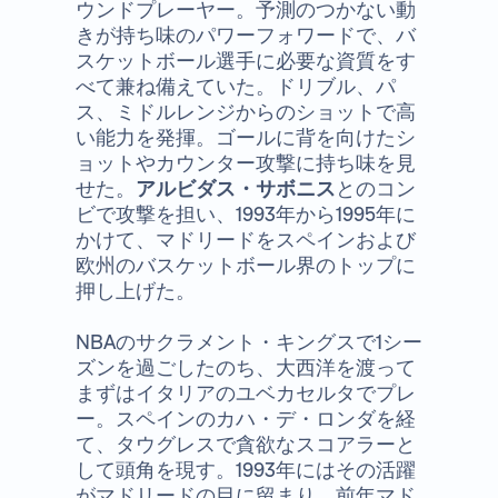
ウンドプレーヤー。予測のつかない動
きが持ち味のパワーフォワードで、バ
スケットボール選手に必要な資質をす
べて兼ね備えていた。ドリブル、パ
ス、ミドルレンジからのショットで高
い能力を発揮。ゴールに背を向けたシ
ョットやカウンター攻撃に持ち味を見
せた。
アルビダス・サボニス
とのコン
ビで攻撃を担い、1993年から1995年に
かけて、マドリードをスペインおよび
欧州のバスケットボール界のトップに
押し上げた。
NBAのサクラメント・キングスで1シー
ズンを過ごしたのち、大西洋を渡って
まずはイタリアのユベカセルタでプレ
ー。スペインのカハ・デ・ロンダを経
て、タウグレスで貪欲なスコアラーと
して頭角を現す。1993年にはその活躍
がマドリードの目に留まり、前年マド