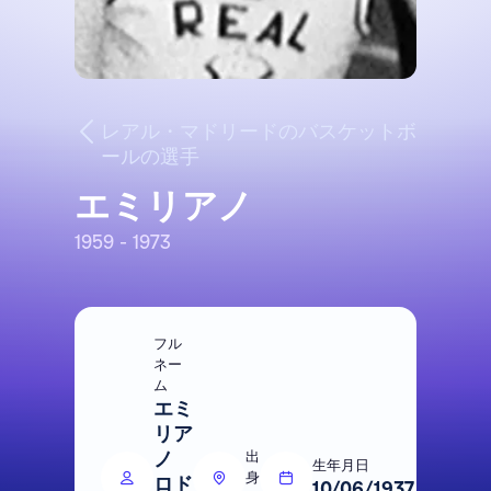
レアル・マドリードのバスケットボ
ールの選手
エミリアノ
1959 - 1973
フル
ネー
ム
エミ
リア
ノ
出
生年月日
身
ロド
10/06/1937