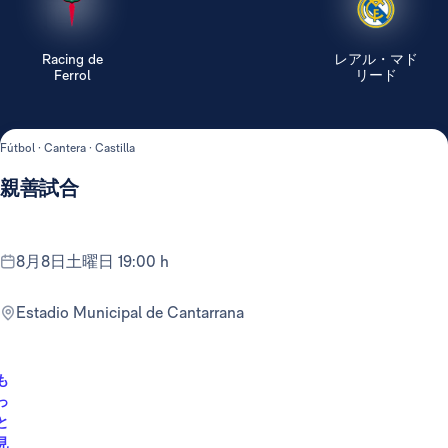
Racing de
レアル・マド
Ferrol
リード
Fútbol · Cantera · Castilla
親善試合
8月8日土曜日 19:00 h
Estadio Municipal de Cantarrana
も
っ
と
見