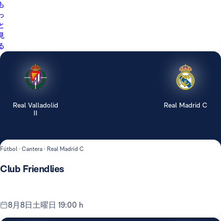
も
っ
と
見
る
Real Valladolid
Real Madrid C
II
Fútbol · Cantera · Real Madrid C
Club Friendlies
8月8日土曜日 19:00 h