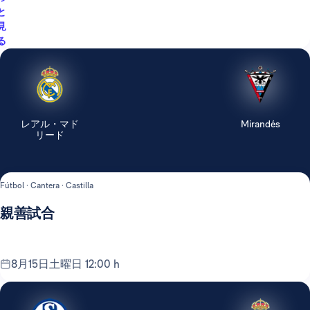
と
見
る
レアル・マド
Mirandés
リード
Fútbol · Cantera · Castilla
親善試合
8月15日土曜日 12:00 h