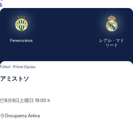
る
Ferencváros
レアル・マド
リード
Fútbol · Primer Equipo
アミストソ
8月8日土曜日 19:00 h
Groupama Aréna