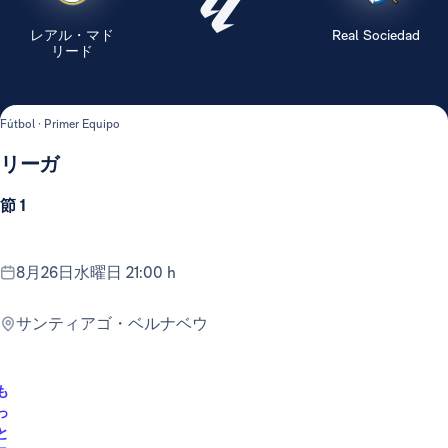
レアル・マド
Real Sociedad
リード
Fútbol · Primer Equipo
リーガ
節 1
8月26日水曜日 21:00 h
サンティアゴ・ベルナベウ
も
っ
と