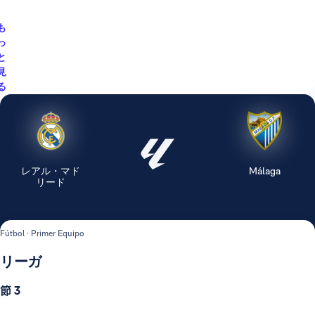
も
っ
と
見
る
レアル・マド
Málaga
リード
Fútbol · Primer Equipo
リーガ
節 3