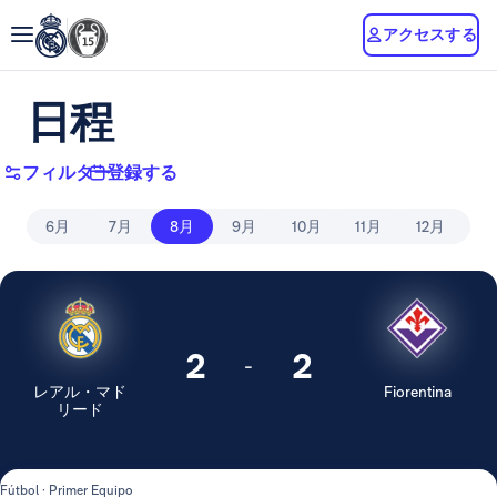
アクセスする
日程
フィルター
登録する
6月
7月
8月
9月
10月
11月
12月
1
2
2
-
レアル・マド
Fiorentina
リード
Fútbol · Primer Equipo