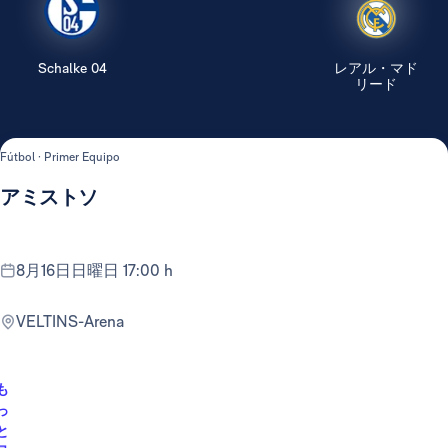
Schalke 04
レアル・マド
リード
Fútbol · Primer Equipo
アミストソ
8月16日日曜日 17:00 h
VELTINS-Arena
も
っ
と