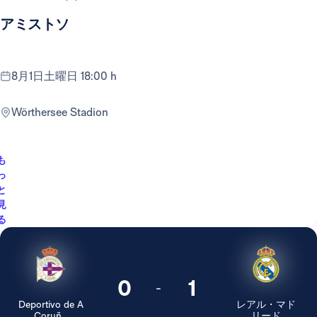
アミストソ
8月1日土曜日 18:00 h
Wörthersee Stadion
も
っ
と
見
る
0
1
-
Deportivo de A
レアル・マド
Coruñ...
リード