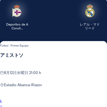
Deportivo de A
レアル・マド
Coruñ...
リード
Fútbol · Primer Equipo
アミストソ
8月12日水曜日 21:00 h
Estadio Abanca-Riazor
も
っ