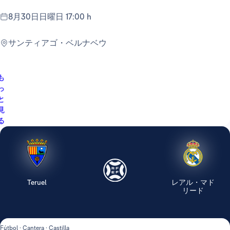
8月30日日曜日 17:00 h
サンティアゴ・ベルナベウ
も
っ
と
見
る
Teruel
レアル・マド
リード
Fútbol · Cantera · Castilla