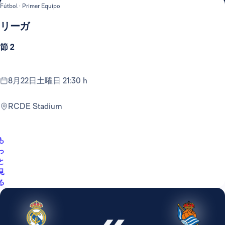
Fútbol · Primer Equipo
リーガ
節 2
8月22日土曜日 21:30 h
RCDE Stadium
も
っ
と
見
る