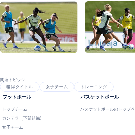
写真：Real Madrid
写真：Real Madrid
関連トピック
獲得タイトル
女子チーム
トレーニング
フットボール
バスケットボール
トップチーム
バスケットボールのトップ
カンテラ（下部組織)
女子チーム