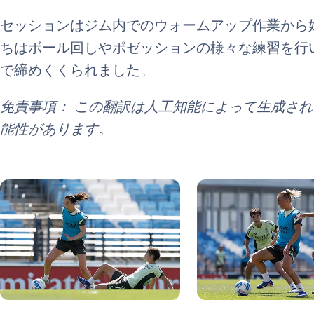
セッションはジム内でのウォームアップ作業から
ちはボール回しやポゼッションの様々な練習を行
で締めくくられました。
免責事項： この翻訳は人工知能によって生成さ
能性があります。
写真：Real Madrid
写真：Real Madrid