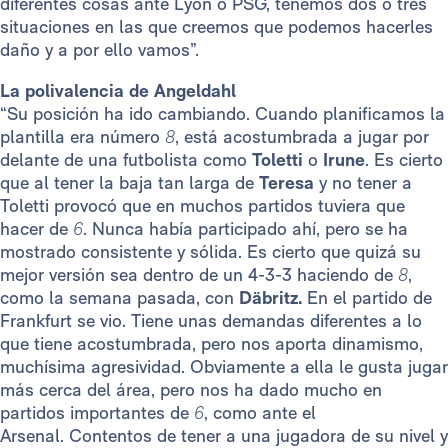
diferentes cosas ante Lyon o PSG, tenemos dos o tres
situaciones en las que creemos que podemos hacerles
daño y a por ello vamos”.
La polivalencia de Angeldahl
“Su posición ha ido cambiando. Cuando planificamos la
plantilla era número
8
, está acostumbrada a jugar por
delante de una futbolista como
Toletti
o
Irune
. Es cierto
que al tener la baja tan larga de
Teresa
y no tener a
Toletti provocó que en muchos partidos tuviera que
hacer de
6
. Nunca había participado ahí, pero se ha
mostrado consistente y sólida.
Es cierto que quizá su
mejor versión sea dentro de un 4-3-3 haciendo de
8
,
como la semana pasada, con
Däbritz.
En el partido de
Frankfurt se vio. Tiene unas demandas diferentes a lo
que tiene acostumbrada, pero nos aporta dinamismo,
muchísima agresividad. Obviamente a ella le gusta jugar
más cerca del área, pero nos ha dado mucho en
partidos importantes de
6
, como ante el
Arsenal.
Contentos de tener a una jugadora de su nivel y