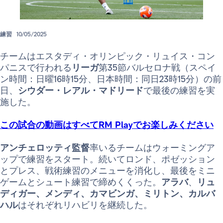
練習
10/05/2025
チームはエスタディ・オリンピック・リュイス・コン
パニスで行われる
リーガ
第35節バルセロナ戦（スペイ
ン時間：日曜16時15分、日本時間：同日23時15分）の前
日、
シウダー・レアル・マドリード
で最後の練習を実
施した。
この試合の動画はすべてRM Playでお楽しみください
アンチェロッティ監督
率いるチームはウォーミングア
ップで練習をスタート。続いてロンド、ポゼッション
とプレス、戦術練習のメニューを消化し、最後をミニ
ゲームとシュート練習で締めくくった。
アラバ
、
リュ
ディガー、メンディ、カマビンガ、ミリトン、カルバ
ハル
はそれぞれリハビリを継続した。