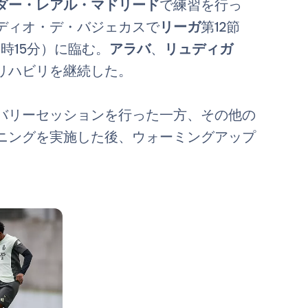
ダー・レアル・マドリード
で練習を行っ
ディオ・デ・バジェカスで
リーガ
第12節
時15分）に臨む。
アラバ
、
リュディガ
リハビリを継続した。
バリーセッションを行った一方、その他の
ニングを実施した後、ウォーミングアップ
写真：Real Madrid
写真：Real Madrid
写真：Real Madrid