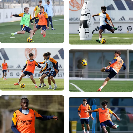
写真：Real Madrid
写真：Real Madrid
写真：Real Madrid
写真：Real Madrid