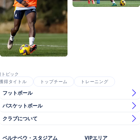
写真：Real Madrid
写真：Real Madrid
写真：Real Madrid
写真：Real Madrid
写真：Real Madrid
連トピック
獲得タイトル
トップチーム
トレーニング
フットボール
バスケットボール
クラブについて
ベルナベウ・スタジアム
VIPエリア