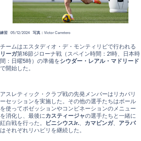
練習
05/12/2024
写真：Víctor Carretero
チームはエスタディオ・デ・モンティリビで行われる
リーガ
第16節ジローナ戦（スペイン時間：21時、日本時
間：日曜5時）の準備を
シウダー・レアル・マドリード
で開始した。
アスレティック・クラブ戦の先発メンバーはリカバリ
ーセッションを実施した。その他の選手たちはボール
を使ってポゼッションやコンビネーションのメニュー
を消化し、最後に
カスティージャ
の選手たちと一緒に
紅白戦を行った。
ビニシウスJr.
、
カマビンガ
、
アラバ
はそれぞれリハビリを継続した。