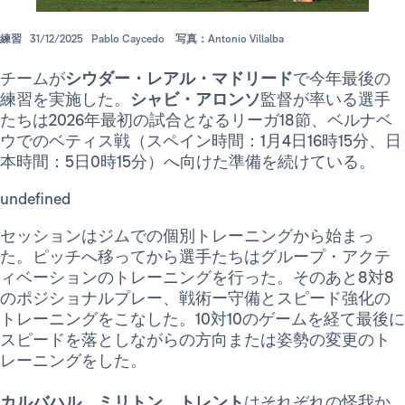
練習
31/12/2025
Pablo Caycedo
写真：Antonio Villalba
チームが
シウダー・レアル・マドリード
で今年最後の
練習を実施した。
シャビ・アロンソ
監督が率いる選手
たちは2026年最初の試合となるリーガ18節、ベルナベ
ウでのベティス戦（スペイン時間：1月4日16時15分、日
本時間：5日0時15分）へ向けた準備を続けている。
undefined
セッションはジムでの個別トレーニングから始まっ
た。ピッチへ移ってから選手たちはグループ・アクテ
ィベーションのトレーニングを行った。そのあと8対8
のポジショナルプレー、戦術ー守備とスピード強化の
トレーニングをこなした。10対10のゲームを経て最後に
スピードを落としながらの方向または姿勢の変更のト
レーニングをした。
カルバハル、ミリトン、トレント
はそれぞれの怪我か