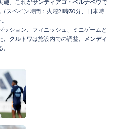
実施、これが
サンティアゴ・ベルナベウ
で
戦（スペイン時間：火曜21時30分、日本時
た。
ゼッション、フィニッシュ、ミニゲームと
た。
クルトワ
は施設内での調整。
メンディ
る。
写真：Real Madrid
写真：Real Madrid
写真：Real Madrid
写真：Real Madrid