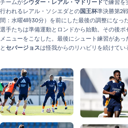
チームが
シウダー・レアル・マドリード
で練習を
行われるレアル・ソシエダとの
国王杯
準決勝第2
間：水曜4時30分）を前にした最後の調整になっ
選手たちは準備運動とロンドから始動。その後ポ
メニューをこなした。最後にシュート練習があっ
と
セバージョス
は怪我からのリハビリを続けてい
写真：Real Madrid
写真：Real Madrid