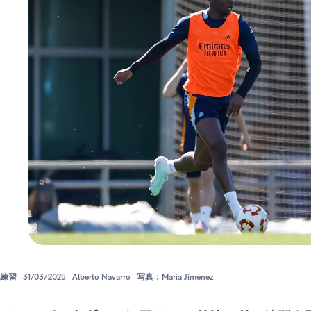
練習
31/03/2025
Alberto Navarro
写真：María Jiménez