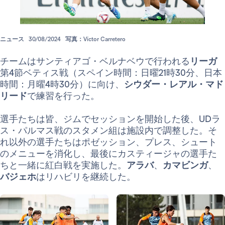
ニュース
30/08/2024
写真：Víctor Carretero
チームはサンティアゴ・ベルナベウで行われる
リーガ
第4節ベティス戦（スペイン時間：日曜21時30分、日本
時間：月曜4時30分）に向け、
シウダー・レアル・マド
リード
で練習を行った。
選手たちは皆、ジムでセッションを開始した後、UDラ
ス・パルマス戦のスタメン組は施設内で調整した。そ
れ以外の選手たちはポゼッション、プレス、シュート
のメニューを消化し、最後にカスティージャの選手た
ちと一緒に紅白戦を実施した。
アラバ
、
カマビンガ
、
バジェホ
はリハビリを継続した。