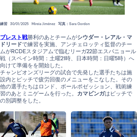
練習
30/01/2025
Mireia Jiménez
写真：Sara Gordon
ブレスト戦
勝利のあとチームが
シウダー・レアル・マ
ドリード
で練習を実施、アンチェロッティ監督のチー
ムがRCDEスタジアムで臨むリーガ22節エスパニョール
戦（スペイン時間：土曜21時、日本時間：日曜5時）へ
向けて準備をを開始した。
チャンピオンズリーグの試合で先発した選手たちは施
設内とピッチで疲労回復のメニューをこなした。その
他の選手たちはロンド、ボールポゼッション、戦術練
習のあとミニゲームを行った。
カマビンガ
はピッチで
の別調整をした。