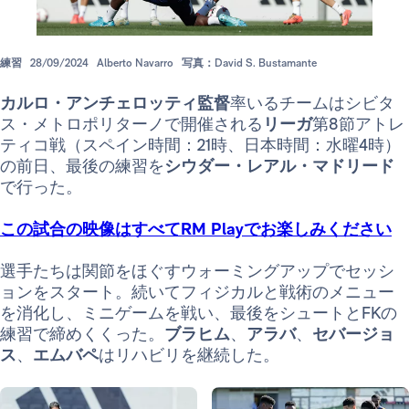
練習
28/09/2024
Alberto Navarro
写真：David S. Bustamante
カルロ・アンチェロッティ監督
率いるチームはシビタ
ス・メトロポリターノで開催される
リーガ
第8節アトレ
ティコ戦（スペイン時間：21時、日本時間：水曜4時）
の前日、最後の練習を
シウダー・レアル・マドリード
で行った。
この試合の映像はすべてRM Playでお楽しみください
選手たちは関節をほぐすウォーミングアップでセッシ
ョンをスタート。続いてフィジカルと戦術のメニュー
を消化し、ミニゲームを戦い、最後をシュートとFKの
練習で締めくくった。
ブラヒム
、
アラバ
、
セバージョ
ス
、
エムバペ
はリハビリを継続した。