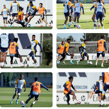
写真：Real Madrid
写真：Real Madrid
写真：Real Madrid
写真：Real Madrid