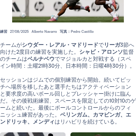
練習
27/08/2025
Alberto Navarro
写真：Pedro Castillo
チームが
シウダー・レアル・マドリード
で
リーガ
3節へ
向けた2度目の練習を実施した。
シャビ・アロンソ
監督
のチームは
ベルナベウ
でマジョルカと対戦する（スペ
イン時間：土曜21時30分、日本時間：日曜4時30分）。
セッションはジムでの個別練習から開始。続いてピッ
チへ場所を移したあと選手たちはアクティベーション
と要求度の高いボール回しとプレッシャー掛けに臨ん
だ。その後戦術練習、スペースを限定しての10対10のゲ
ームと続いた。最後にボールコントロールからのフィ
ニッシュ練習があった。
ベリンガム、カマビンガ、エ
ンドリッキ、メンディ
はリハビリを続けている。