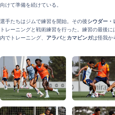
向けて準備を続けている。
選手たちはジムで練習を開始。その後
シウダー・
トレーニングと戦術練習を行った。練習の最後に
内でトレーニング、
アラバ
と
カマビンガ
は怪我か
写真：Real Madrid
写真：Real Madrid