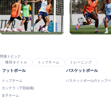
写真：Real Madrid
写真：Real Madrid
関連トピック
獲得タイトル
トップチーム
トレーニング
フットボール
バスケットボール
トップチーム
バスケットボールのトップ
カンテラ（下部組織)
女子チーム