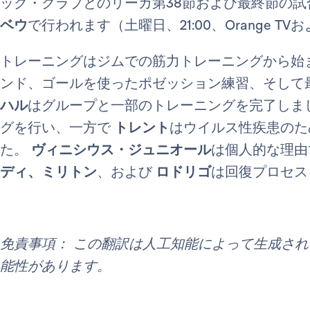
ック・クラブとのリーガ第38節および最終節の
ベウ
で行われます（土曜日、21:00、Orange TVおよびM
トレーニングはジムでの筋力トレーニングから始
ンド、ゴールを使ったポゼッション練習、そして
ハル
はグループと一部のトレーニングを完了しま
グを行い、一方で
トレント
はウイルス性疾患のた
た。
ヴィニシウス・ジュニオール
は個人的な理由
ディ、ミリトン
、および
ロドリゴ
は回復プロセス
免責事項： この翻訳は人工知能によって生成さ
能性があります。