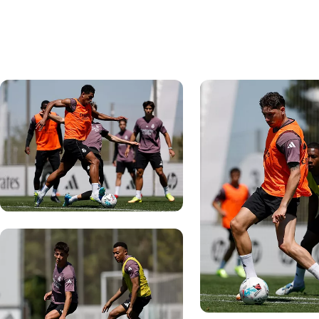
写真：Real Madrid