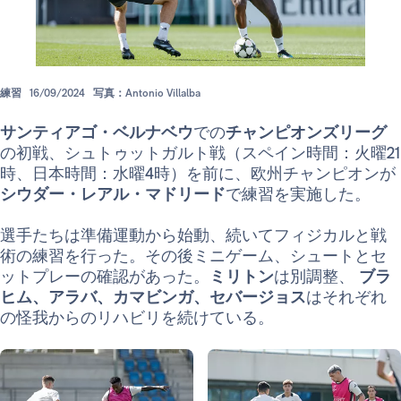
練習
16/09/2024
写真：Antonio Villalba
サンティアゴ・ベルナベウ
での
チャンピオンズリーグ
の初戦、シュトゥットガルト戦（スペイン時間：火曜21
時、日本時間：水曜4時）を前に、欧州チャンピオンが
シウダー・レアル・マドリード
で練習を実施した。
選手たちは準備運動から始動、続いてフィジカルと戦
術の練習を行った。その後ミニゲーム、シュートとセ
ットプレーの確認があった。
ミリトン
は別調整、
ブラ
ヒム、アラバ、カマビンガ、セバージョス
はそれぞれ
の怪我からのリハビリを続けている。