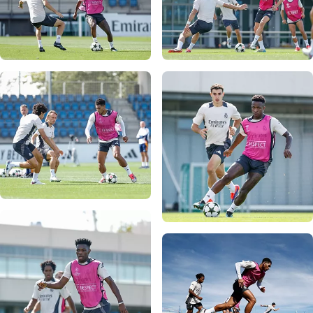
写真：Real Madrid
写真：Real Madrid
写真：Real Madrid
写真：Real Madrid