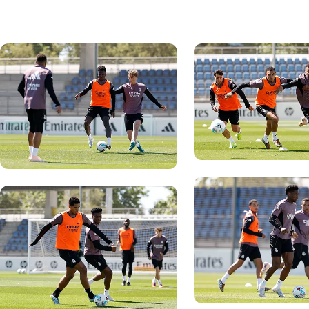
写真：Real Madrid
写真：Real Madrid