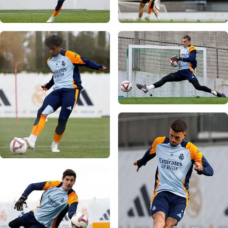
写真：Real Madrid
写真：Real Madrid
写真：Real Madrid
写真：Real Madrid