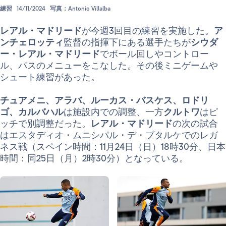
練習
14/11/2024
写真：Antonio Villalba
レアル・マドリード
が今週3回目の練習を実施した。
ア
ンチェロッティ
監督の指揮下にある選手たちが
シウダ
ー・レアル・マドリード
でボール回しやコントロー
ル、パスのメニューをこなした。その後ミニゲームや
シュート練習があった。
チュアメニ、アラバ、ルーカス・バスケス、ロドリ
ゴ、カルバハル
は施設内での調整、一方
クルトワ
はピ
ッチで別調整だった。
レアル・マドリード
の次の試合
はエスタディオ・ムニシパル・デ・ブタルケでのレガ
ネス戦（スペイン時間：11月24日（日）18時30分、日本
時間：同25日（月）2時30分）となっている。