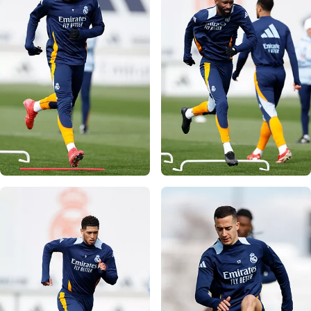
写真：Real Madrid
写真：Real Madrid