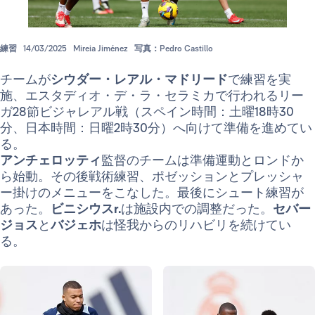
練習
14/03/2025
Mireia Jiménez
写真：Pedro Castillo
チームが
シウダー・レアル・マドリード
で練習を実
施、エスタディオ・デ・ラ・セラミカで行われるリー
ガ28節ビジャレアル戦（スペイン時間：土曜18時30
分、日本時間：日曜2時30分）へ向けて準備を進めてい
る。
アンチェロッティ
監督のチームは準備運動とロンドか
ら始動。その後戦術練習、ポゼッションとプレッシャ
ー掛けのメニューをこなした。最後にシュート練習が
あった。
ビニシウスr.
は施設内での調整だった。
セバー
ジョス
と
バジェホ
は怪我からのリハビリを続けてい
る。