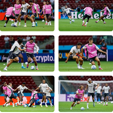
写真：Real Madrid
写真：Real Madrid
写真：Real Madrid
写真：Real Madrid