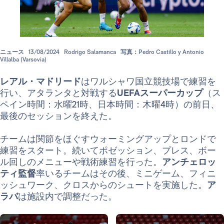
ニュース
13/08/2024
Rodrigo Salamanca
写真：Pedro Castillo y Antonio
Villalba (Varsovia)
レアル・マドリード
はワルシャワ国立競技場で練習を
行い、アタランタと対戦する
UEFAスーパーカップ
（ス
ペイン時間：水曜21時、日本時間：木曜4時）の前日、
最後のセッションを終えた。
チームは関節をほぐすウォーミングアップとロンドで
練習をスタート。続いてポゼッション、プレス、ボー
ル回しのメニューや戦術練習を行った。
アンチェロッ
ティ監督
率いるチームはその後、ミニゲーム、フィニ
ッシュワーク、クロスからのシュートを実施した。
ア
ラバ
は施設内で調整だった。