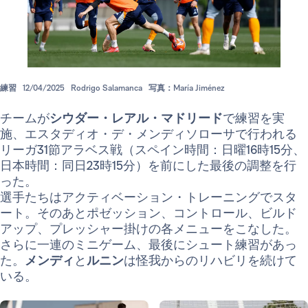
練習
12/04/2025
Rodrigo Salamanca
写真：María Jiménez
チームが
シウダー・レアル・マドリード
で練習を実
施、エスタディオ・デ・メンディソローサで行われる
リーガ31節アラベス戦（スペイン時間：日曜16時15分、
日本時間：同日23時15分）を前にした最後の調整を行
った。
選手たちはアクティベーション・トレーニングでスタ
ート。そのあとポゼッション、コントロール、ビルド
アップ、プレッシャー掛けの各メニューをこなした。
さらに一連のミニゲーム、最後にシュート練習があっ
た。
メンディ
と
ルニン
は怪我からのリハビリを続けて
いる。